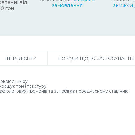
вленні від
замовлення
знижки 
0 грн
ІНГРЕДІЄНТИ
ПОРАДИ ЩОДО ЗАСТОСУВАННЯ
покоює шкіру.
кращує тон і текстуру.
рафіолетових променів та запобігає передчасному старінню.