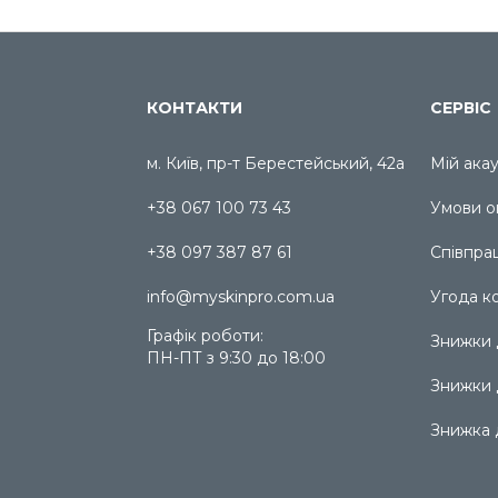
КОНТАКТИ
СЕРВІС
м. Київ, пр-т Берестейський, 42а
Мій ака
+38 067 100 73 43
Умови о
+38 097 387 87 61
Співпра
info@myskinpro.com.ua
Угода к
Графік роботи:
Знижки д
ПН-ПТ з 9:30 до 18:00
Знижки 
Знижка 