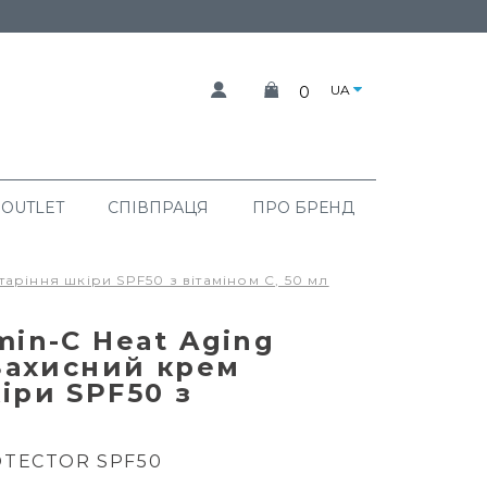
UA
0
 OUTLET
СПІВПРАЦЯ
ПРО БРЕНД
таріння шкіри SPF50 з вітаміном С, 50 мл
min-C Heat Aging
 Захисний крем
іри SPF50 з
OTECTOR SPF50