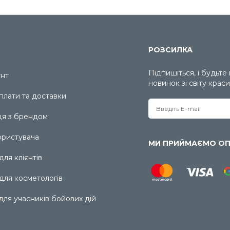
РОЗСИЛКА
Підпишіться, і будьте
унт
новинок зі світу краси
плати та доставки
ця з брендом
ористувача
МИ ПРИЙМАЄМО ОП
ля клієнтів
для косметологів
для учасників бойових дій