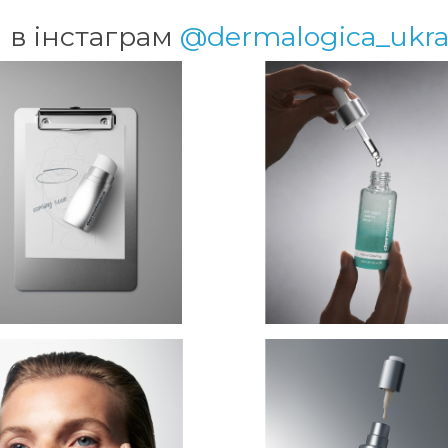
 в інстаграм
@dermalogica_ukra