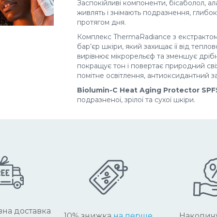
Заспокійливі компоненти, бісаболол, ал
живлять і знімають подразнення, глибо
протягом дня.
Комплекс ThermaRadiance з екстрактом 
бар’єр шкіри, який захищає її від теплово
вирівнює мікрорельєф та зменшує дрібн
покращує тон і повертає природний сві
помітне освітлення, антиоксидантний з
Biolumin-C Heat Aging Protector SPF
подразненої, зрілої та сухої шкіри.
на доставка
10% знижка
на перше
Накопич