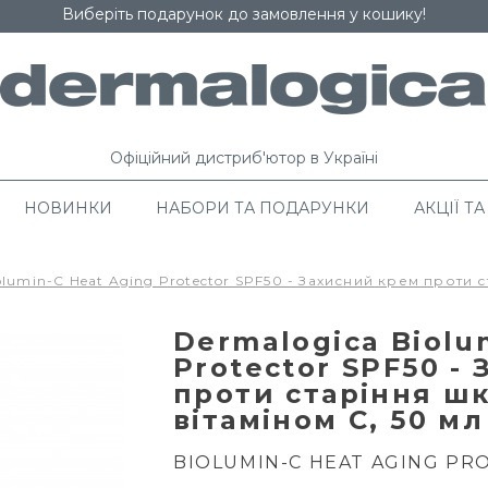
Виберіть подарунок до замовлення у кошику!
Офіційний дистриб'ютор в Україні
НОВИНКИ
НАБОРИ ТА ПОДАРУНКИ
АКЦІЇ ТА
olumin-C Heat Aging Protector SPF50 - Захисний крем проти с
Dermalogica Biolu
Protector SPF50 -
проти старіння шк
вітаміном С, 50 мл
BIOLUMIN-C HEAT AGING PR