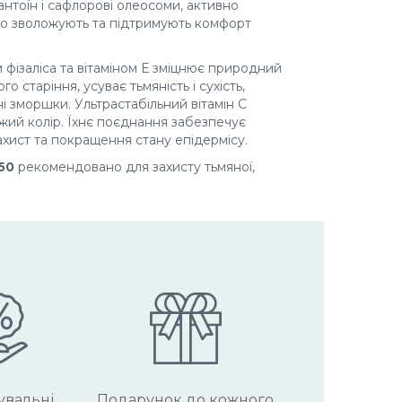
антоїн і сафлорові олеосоми, активно
ко зволожують та підтримують комфорт
фізаліса та вітаміном Е зміцнює природний
го старіння, усуває тьмяність і сухість,
і зморшки. Ультрастабільний вітамін С
жий колір. Їхнє поєднання забезпечує
ахист та покращення стану епідермісу.
50
рекомендовано для захисту тьмяної,
увальні
Подарунок до кожного