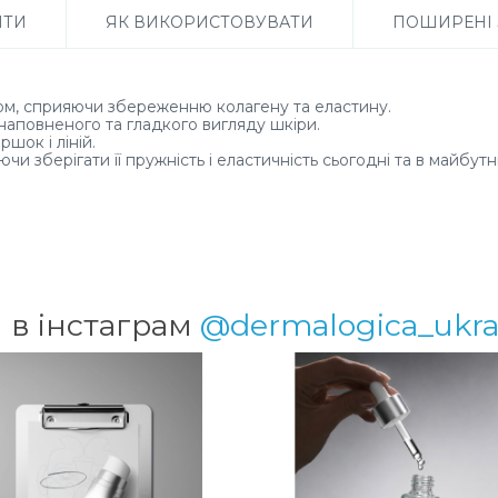
НТИ
ЯК ВИКОРИСТОВУВАТИ
ПОШИРЕНІ
м, сприяючи збереженню колагену та еластину.
аповненого та гладкого вигляду шкіри.
шок і ліній.
и зберігати її пружність і еластичність сьогодні та в майбут
 в інстаграм
@dermalogica_ukra