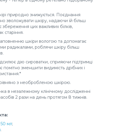
ену - тепер в одному ретельно підібраному
шкірі природно знижується. Поєднання
но зволожувати шкіру, надаючи їй більш
є збереження цих важливих білків,
к старіння.
аповненню шкіри вологою та допомагає
ими радикалами, роблячи шкіру більш
в.
дсилює дію сироватки, сприяючи підтримці
є помітно зменшити видимість дрібних і
ристання.*
порівняно з необробленою шкірою.
цінка в незалежному клінічному дослідженні
асобів 2 рази на день протягом 8 тижнів.
кта:
 50 мл
;
л
.