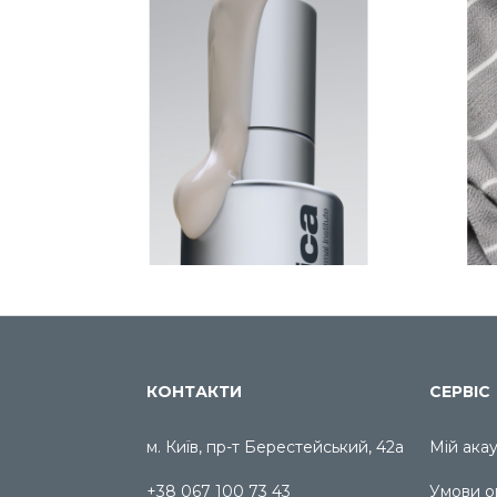
КОНТАКТИ
СЕРВІС
м. Київ, пр-т Берестейський, 42а
Мій ака
+38 067 100 73 43
Умови о