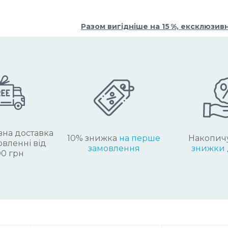
Разом вигідніше на 15 %, ексклюзив
на доставка
10% знижка
на перше
Накопич
вленні від
замовлення
знижки 
0 грн