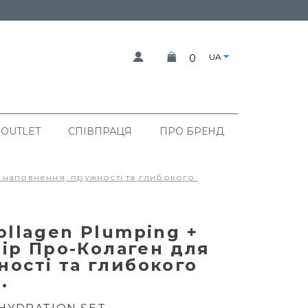
UA
0
 OUTLET
СПІВПРАЦЯ
ПРО БРЕНД
я наповнення, пружності та глибокого 
ollagen Plumping +
абір Про-Колаген для
ості та глибокого
.