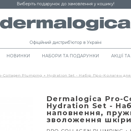
Виберіть подарунок до замовлення у кошику!
Офіційний дистриб'ютор в Україні
НОВИНКИ
НАБОРИ ТА ПОДАРУНКИ
АКЦІЇ ТА
o-Collagen Plumping + Hydration Set - Набір Про-Колаген дл
Dermalogica Pro-C
Hydration Set - Н
наповнення, пружн
зволоження шкіри